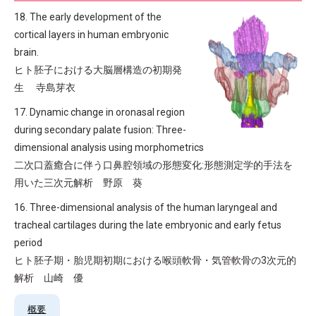
18. The early development of the
cortical layers in human embryonic
brain.
ヒト胚子における大脳層構造の初期発
生 寺島芽衣
17. Dynamic change in oronasal region
during secondary palate fusion: Three-
dimensional analysis using morphometrics
二次口蓋癒合に伴う口鼻腔領域の形態変化:形態測定学的手法を
用いた三次元解析 野原 葵
16. Three-dimensional analysis of the human laryngeal and
tracheal cartilages during the late embryonic and early fetus
period
ヒト胚子期・胎児期初期における喉頭軟骨・気管軟骨の3次元的
解析 山崎 優
概要