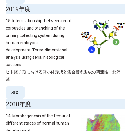
2019年度
15. Interrelationship between renal
corpuscles and branching of the
urinary collecting system during
human embryonic
development: Three-dimensional
analysis using serial histological
sections
ヒト胚子期における腎小体形成と集合管系形成の関連性 北沢
遙
概要
2018年度
14. Morphogenesis of the femur at
different stages of normal human
development