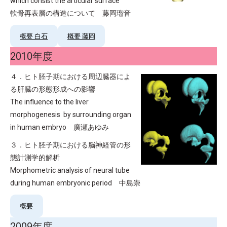
which consist the articular surface
軟骨再表層の構造について 藤岡瑠音
概要 白石
概要 藤岡
2010年度
４．ヒト胚子期における周辺臓器によ
る肝臓の形態形成への影響
The influence to the liver
morphogenesis by surrounding organ
in human embryo 廣瀬あゆみ
３．ヒト胚子期における脳神経管の形
態計測学的解析
Morphometric analysis of neural tube
during human embryonic period 中島崇
概要
2009年度