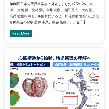
第66回日本先天異常学会で発表しました (7/24-26、大
津） 金橋 徹、松林 潤、今井 宏彦、山田 重人、大谷 浩、
高桑 徹也相同モデル解析によるヒト胎児骨盤性差の三次元
形態統合の解明 藤井 瀬菜、磯谷 菜穂子、川合 […]
Read More