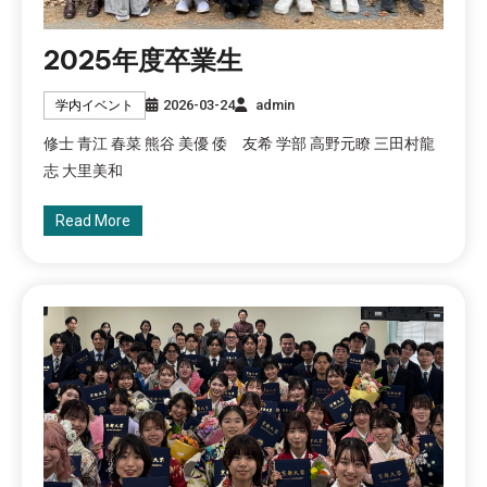
2025年度卒業生
2026-03-24
admin
学内イベント
修士 青江 春菜 熊谷 美優 倭 友希 学部 高野元瞭 三田村龍
志 大里美和
Read More