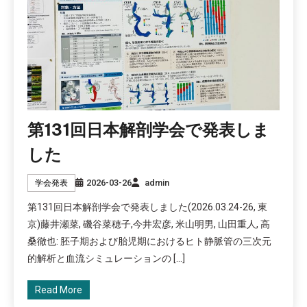
第131回日本解剖学会で発表しま
した
2026-03-26
admin
学会発表
第131回日本解剖学会で発表しました(2026.03.24-26, 東
京)藤井瀬菜, 磯谷菜穂子,今井宏彦, 米山明男, 山田重人, 高
桑徹也: 胚子期および胎児期におけるヒト静脈管の三次元
的解析と血流シミュレーションの […]
Read More