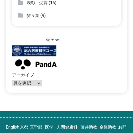
(16)
表彰、受賞
(9)
雑々集
紹介Video
アーカイブ
English
京都
医学部
医学
人間健康科
藤井助教
金橋助教
お問