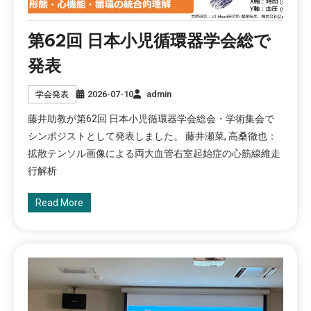
第62回 日本小児循環器学会総で
発表
2026-07-10
admin
学会発表
藤井助教が第62回 日本小児循環器学会総会・学術集会で
シンポジストとして発表しました。 藤井瀬菜, 高桑徹也：
拡散テンソル画像による両大血管右室起始症の心筋線維走
行解析
Read More